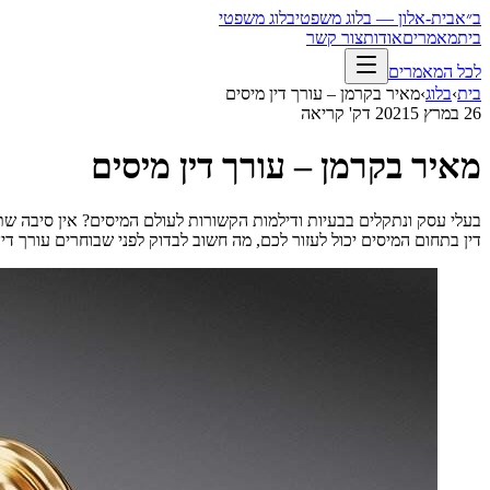
ב״א
בית-אלון — בלוג משפטי
בלוג משפטי
בית
מאמרים
אודות
צור קשר
לכל המאמרים
בית
›
בלוג
›
מאיר בקרמן – עורך דין מיסים
26 במרץ 2021
5
דק' קריאה
מאיר בקרמן – עורך דין מיסים
בעלי עסק ונתקלים בבעיות ודילמות הקשורות לעולם המיסים? אין סיבה שת
דין בתחום המיסים יכול לעזור לכם, מה חשוב לבדוק לפני שבוחרים עורך דין 