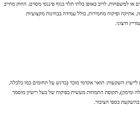
 או למשפחות, לרוב באופן בלתי תלוי בגוף פיננסי מסוים. החוק מחייב
ה, אתיקה ופיקוח מחמירות, כולל עמידה בבחינות מקצועיות
ריץ חיצוני.
ה-1995, רק מי שעומד בתנאים הבאים יכול לקבל רישיון לייעוץ השקעות: תואר אקדמי מוכר (בדגש על תחומים כמו כלכלה,
לה ומימון), תקופת התמחות מעשית בפיקוח של בעל רישיון מוסמך
 בהשקעת כספי הציבור.