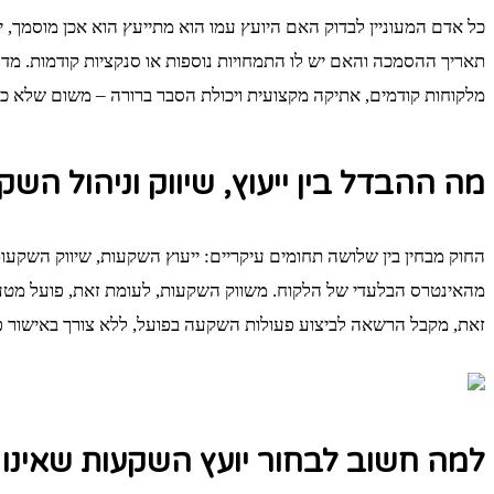
כל אדם המעוניין לבדוק האם היועץ עמו הוא מתייעץ הוא אכן מוסמך, י
תאריך ההסמכה והאם יש לו התמחויות נוספות או סנקציות קודמות. מדו
מלקוחות קודמים, אתיקה מקצועית ויכולת הסבר ברורה – משום שלא כל
מה ההבדל בין ייעוץ, שיווק וניהול השק
החוק מבחין בין שלושה תחומים עיקריים: ייעוץ השקעות, שיווק השקעות
מהאינטרס הבלעדי של הלקוח. משווק השקעות, לעומת זאת, פועל מטעם ג
זאת, מקבל הרשאה לביצוע פעולות השקעה בפועל, ללא צורך באישור פרט
למה חשוב לבחור יועץ השקעות שאינו 