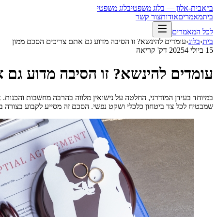
ב״א
בית-אלון — בלוג משפטי
בלוג משפטי
בית
מאמרים
אודות
צור קשר
לכל המאמרים
בית
›
בלוג
›
עומדים להינשא? זו הסיבה מדוע גם אתם צריכים הסכם ממון
15 ביולי 2025
4
דק' קריאה
עומדים להינשא? זו הסיבה מדוע גם 
במיוחד בעידן המודרני, החלטה על נישואין מלווה בהרבה מחשבות והכנו
שמבטיח לכל צד ביטחון כלכלי ושקט נפשי. הסכם זה מסייע לקבוע בצורה ב