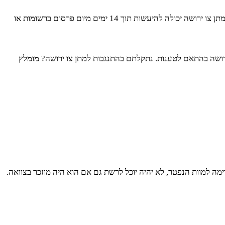
לעיתים, יהיו מתנגדים לצו הירושה. הסיבות יכולות להיות מידע על קיום של צוואה או על יורשים לפי דין שאינם מוזכרים בבקשה לצו. התנגדות למתן צו ירושה יכולה להיעשות תוך 14 ימים מיום פרסום ברשומות או
ירושה בהתאם לטענות. נתקלתם בהתנגבות למתן צו ירושה? מומלץ
מה למוות הנפטר, לא יהיה יוכל לרשת גם אם הוא היה מוזכר בצוואה.