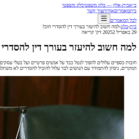
ב״א
בית-אלון — בלוג משפטי
בלוג משפטי
בית
מאמרים
אודות
צור קשר
לכל המאמרים
בית
›
בלוג
›
למה חשוב להיעזר בעורך דין להסדרי חוב?
29 באפריל 2025
2
דק' קריאה
למה חשוב להיעזר בעורך דין להסדרי 
חובות כספיים עלולים להפוך לנטל כבד על אנשים פרטיים ועל בעלי עסקים.
המקרים, ניסיון להתמודד עם הנושים לבד עלול להוביל להסדרים לא משתלמ