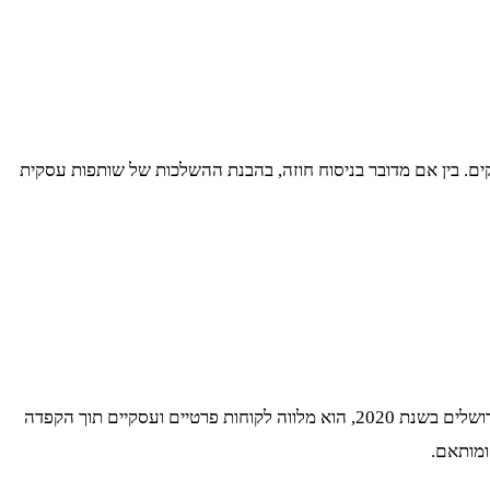
ים. בין אם מדובר בניסוח חוזה, בהבנת ההשלכות של שותפות עסקית
עו"ד רפאל אוחנה, בוגר תואר שני במשפטים מאוניברסיטת בר-אילן, מביא עמו ידע אקדמי רחב לצד פעילות ענפה בשטח. מאז הקמת משרדו בירושלים בשנת 2020, הוא מלווה לקוחות פרטיים ועסקיים תוך הקפדה
ומותאם.