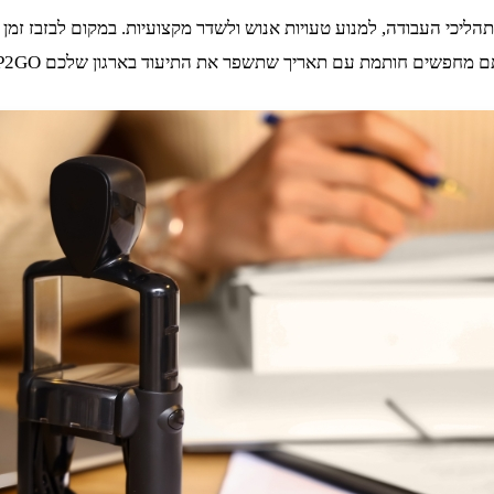
תהליכי העבודה, למנוע טעויות אנוש ולשדר מקצועיות. במקום לבזבז זמן
מת עם תאריך שתשפר את התיעוד בארגון שלכם STAMP2GO – היא הכתובת שלכם!