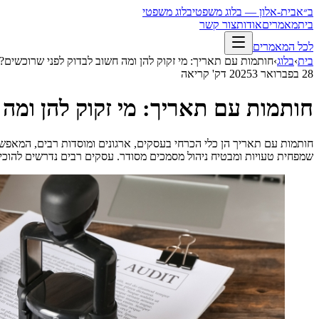
ב״א
בית-אלון — בלוג משפטי
בלוג משפטי
בית
מאמרים
אודות
צור קשר
לכל המאמרים
בית
›
בלוג
›
חותמות עם תאריך: מי זקוק להן ומה חשוב לבדוק לפני שרוכשים?
28 בפברואר 2025
3
דק' קריאה
חותמות עם תאריך: מי זקוק להן ומה 
חותמות עם תאריך הן כלי הכרחי בעסקים, ארגונים ומוסדות רבים, המאפשרי
שמפחית טעויות ומבטיח ניהול מסמכים מסודר. עסקים רבים נדרשים להוכ