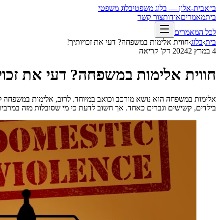
ב״א
בית-אלון — בלוג משפטי
בלוג משפטי
בית
מאמרים
אודות
צור קשר
לכל המאמרים
בית
›
בלוג
›
חווית אלימות במשפחה? דעי את זכויותיך!
4 במרץ 2024
2
דק' קריאה
חווית אלימות במשפחה? דעי את זכויו
אלימות במשפחה הוא נושא מורכב וכואב במיוחד. לרוב, אלימות במשפחה לא
בילדים, קשישים וגברים כאחד. אך חשוב לדעת כי מי שסובלות מזה במרב