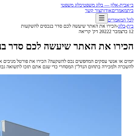
ב״א
בית-אלון — בלוג משפטי
בלוג משפטי
בית
מאמרים
אודות
צור קשר
לכל המאמרים
בית
›
בלוג
›
הכירו את האתר שיעשה לכם סדר בנכסים להשקעות
12 בדצמבר 2022
2
דק' קריאה
הכירו את האתר שיעשה לכם סדר בנ
יזמים או אנשי עסקים המחפשים נכס להשקעה? הכירו את פורטל מניבים א
להשכרה ולמכירה בתחום הנדל"ן המסחרי כדי שגם אתם תזכו לתשואה גבוה